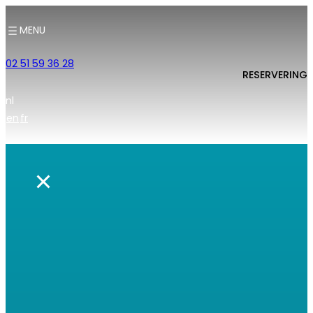
MENU
02 51 59 36 28
RESERVERING
nl
en
fr