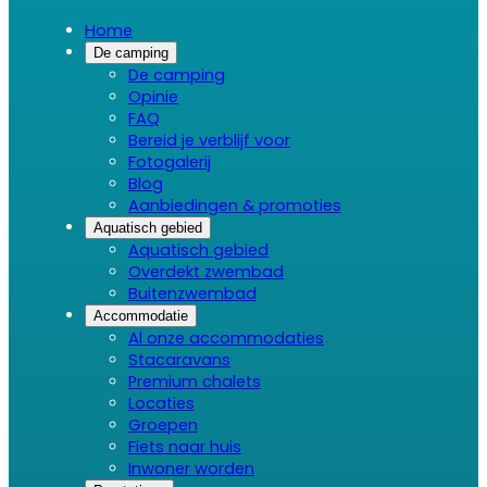
Home
De camping
De camping
Opinie
FAQ
Bereid je verblijf voor
Fotogalerij
Blog
Aanbiedingen & promoties
Aquatisch gebied
Aquatisch gebied
Overdekt zwembad
Buitenzwembad
Accommodatie
Al onze accommodaties
Stacaravans
Premium chalets
Locaties
Groepen
Fiets naar huis
Inwoner worden