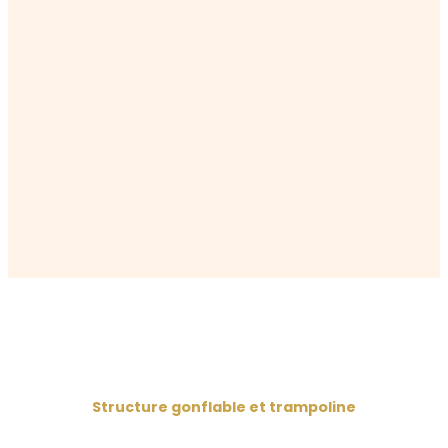
Structure gonflable et trampoline
La structure gonflable permet aux enfants de se défouler