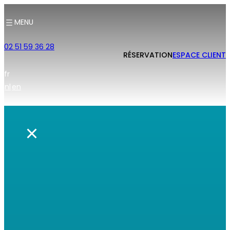
MENU
02 51 59 36 28
RÉSERVATION
ESPACE CLIENT
fr
nl
en