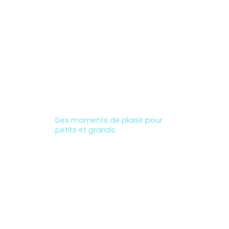
Loisirs et activités en famille
du domaine des salins en
vendée
Des moments de plaisir pour
petits et grands
•
Toboggans aquatiques :
glissades pleines de rires et de
joie garanties
•
Pataugeoires :
Sécurisées et
ludiques,
•
Jacuzzi intérieur :
L’endroit
idéal pour se détendre après
une journée à explorer la