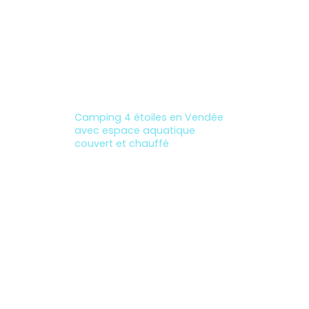
Camping avec espace aquatique
à Saint Hilaire de Riez
Camping 4 étoiles en Vendée
avec espace aquatique
couvert et chauffé
Votre séjour au Domaine des
Salins : un espace aquatique en
Vendée pour toute la famille !
Vous recherchez un camping
avec piscine en Vendée ? Au
Domaine des Salins 4 étoiles, à
Saint-Hilaire-de-Riez, profitez
d’un espace aquatique dédié
aux plaisirs de la baignade,
pour des moments de détente