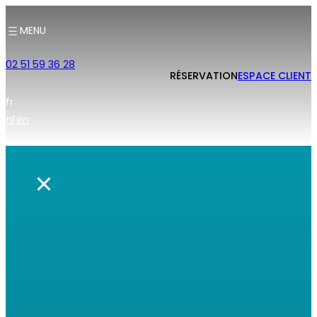
MENU
02 51 59 36 28
RÉSERVATION
ESPACE CLIENT
fr
nl
en