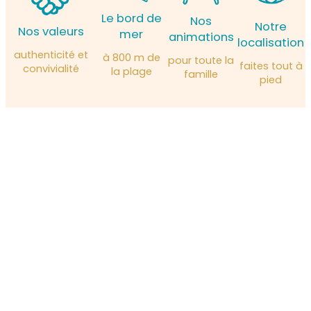
Le bord de
Nos
Notre
Nos valeurs
mer
animations
localisation
authenticité et
à 800 m de
pour toute la
faites tout à
convivialité
la plage
famille
pied