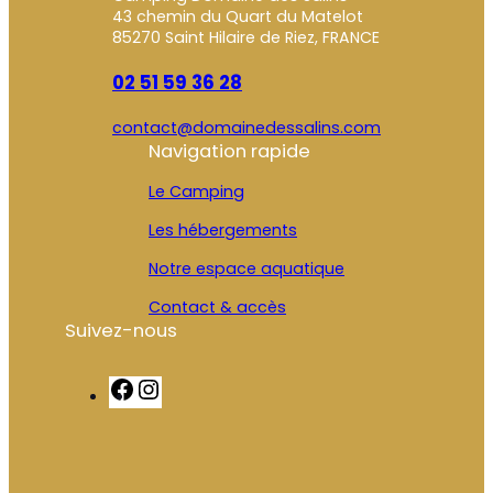
43 chemin du Quart du Matelot
85270 Saint Hilaire de Riez, FRANCE
02 51 59 36 28
contact@domainedessalins.com
Navigation rapide
Le Camping
Les hébergements
Notre espace aquatique
Contact & accès
Suivez-nous
F
I
a
n
c
s
e
t
b
a
o
g