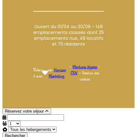
o
r
k
a
m
Ouvert du 01/04 au 30/09 – 148
emplacements classés dont 25
emplacements nus, 48 locatifs
et 75 résidents
–
Mentions légales
–
Réalis
par
Horizon
CGV
– Gestion des
é avec
Marketing
cookies
Réservez votre séjour
Rechercher