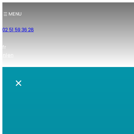
MENU
02 51 59 36 28
fr
nl
en