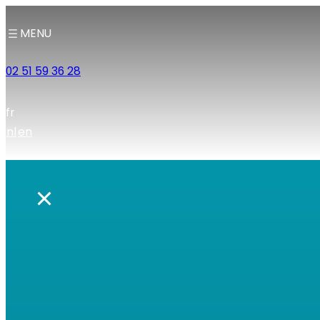
MENU
02 51 59 36 28
fr
nl
en